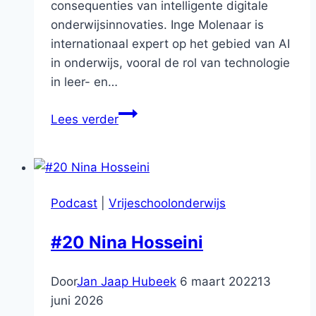
consequenties van intelligente digitale
onderwijsinnovaties. Inge Molenaar is
internationaal expert op het gebied van AI
in onderwijs, vooral de rol van technologie
in leer- en…
#23
Lees verder
Nationaal
Onderwijslab
AI
(NOLAI)
Podcast
|
Vrijeschoolonderwijs
–
In
#20 Nina Hosseini
gesprek
met
Door
Jan Jaap Hubeek
6 maart 2022
13
Inge
juni 2026
Molenaar