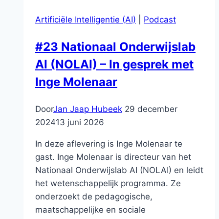
WAARDE(N)VOLLE
Artificiële Intelligentie (AI)
|
Podcast
MANIER
VAN
#23 Nationaal Onderwijslab
TOETSEN
AI (NOLAI) – In gesprek met
Inge Molenaar
Door
Jan Jaap Hubeek
29 december
2024
13 juni 2026
In deze aflevering is Inge Molenaar te
gast. Inge Molenaar is directeur van het
Nationaal Onderwijslab AI (NOLAI) en leidt
het wetenschappelijk programma. Ze
onderzoekt de pedagogische,
maatschappelijke en sociale