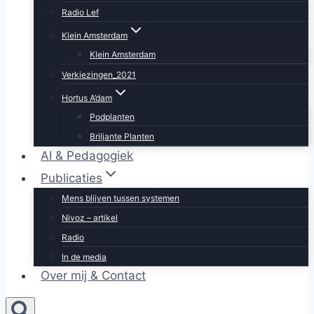
Radio Lef
Klein Amsterdam
Klein Amsterdam
Verkiezingen_2021
Hortus A’dam
Podplanten
Briljante Planten
AI & Pedagogiek
Publicaties
Mens blijven tussen systemen
Nivoz – artikel
Radio
In de media
Over mij & Contact