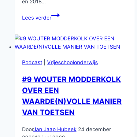
en 2018…
#4
Lees verder
jacqueline
blaak
Podcast
|
Vrijeschoolonderwijs
#9 WOUTER MODDERKOLK
OVER EEN
WAARDE(N)VOLLE MANIER
VAN TOETSEN
Door
Jan Jaap Hubeek
24 december