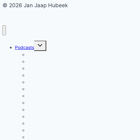
© 2026 Jan Jaap Hubeek
Toggle
Podcasts
submenu
Meesterwerk
Nivoz Portretten
Hoogbegaafd
IMC Weekendschool
Vrijeschoolonderwijs
Inclusie en diversiteit, de podcast
Bronnen van Betekenis
Iona Stichting
Inclusief MBO
Genderwijs
Burgerschapsvorming
Agora Leiden
Radio Lef