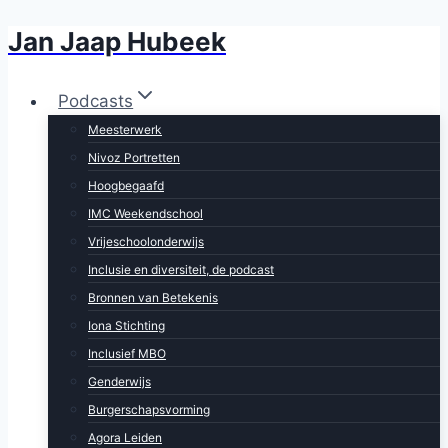
Jan Jaap Hubeek
Doorgaan
naar
inhoud
Podcasts
Meesterwerk
Nivoz Portretten
Hoogbegaafd
IMC Weekendschool
Vrijeschoolonderwijs
Inclusie en diversiteit, de podcast
Bronnen van Betekenis
Iona Stichting
Inclusief MBO
Genderwijs
Burgerschapsvorming
Agora Leiden