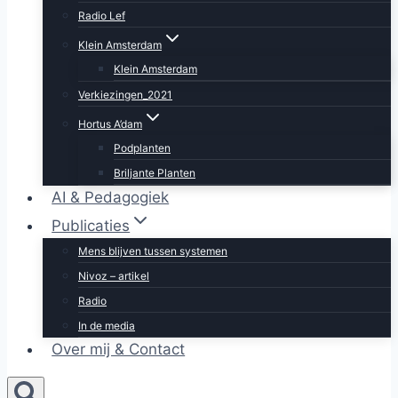
Radio Lef
Klein Amsterdam
Klein Amsterdam
Verkiezingen_2021
Hortus A’dam
Podplanten
Briljante Planten
AI & Pedagogiek
Publicaties
Mens blijven tussen systemen
Nivoz – artikel
Radio
In de media
Over mij & Contact