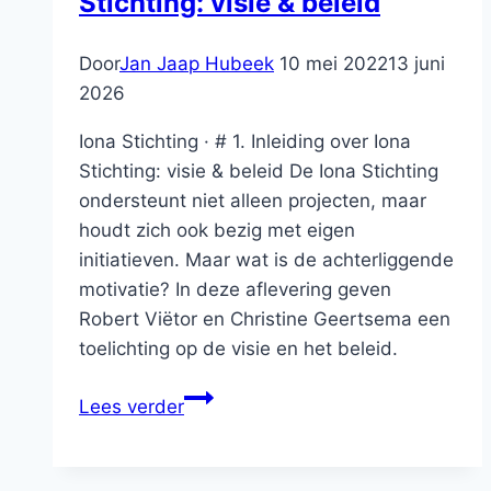
Stichting: visie & beleid
Door
Jan Jaap Hubeek
10 mei 2022
13 juni
2026
Iona Stichting · # 1. Inleiding over Iona
Stichting: visie & beleid De Iona Stichting
ondersteunt niet alleen projecten, maar
houdt zich ook bezig met eigen
initiatieven. Maar wat is de achterliggende
motivatie? In deze aflevering geven
Robert Viëtor en Christine Geertsema een
toelichting op de visie en het beleid.
#
Lees verder
1.
Inleiding
over