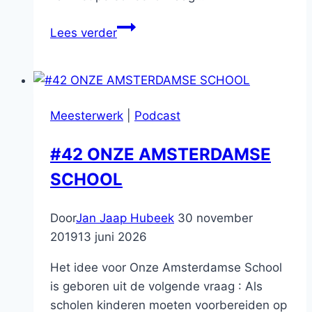
#99
Lees verder
Groen
Links:
in
gesprek
Meesterwerk
|
Podcast
met
Lisa
#42 ONZE AMSTERDAMSE
Westerveld
SCHOOL
Door
Jan Jaap Hubeek
30 november
2019
13 juni 2026
Het idee voor Onze Amsterdamse School
is geboren uit de volgende vraag : Als
scholen kinderen moeten voorbereiden op