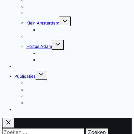
Agora Leiden
Radio Lef
Toggle
Klein Amsterdam
submenu
Klein Amsterdam
Verkiezingen_2021
Toggle
Hortus A’dam
submenu
Podplanten
Briljante Planten
AI & Pedagogiek
Toggle
Publicaties
submenu
Mens blijven tussen systemen
Nivoz – artikel
Radio
In de media
Over mij & Contact
Zoeken