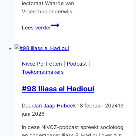
lectoraat Waarde van
Vrijeschoolonderwijs…
#82
Lees verder
Op
volwassen
wijze
in
Nivoz Portretten
|
Podcast
|
de
Toekomstmakers
wereld
willen
#98 Iliass el Hadioui
zijn
Door
Jan Jaap Hubeek
18 februari 2024
13
juni 2026
In deze NIVOZ-podcast spreekt socioloog
en onderzoeker Iliass El Hadioui over zijn