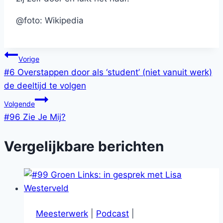
@foto: Wikipedia
Bericht
Vorige
#6 Overstappen door als ‘student’ (niet vanuit werk)
navigatie
de deeltijd te volgen
Volgende
#96 Zie Je Mij?
Vergelijkbare berichten
Meesterwerk
|
Podcast
|