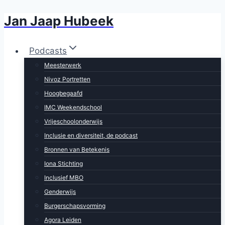
Jan Jaap Hubeek
Doorgaan
naar
inhoud
Podcasts
Meesterwerk
Nivoz Portretten
Hoogbegaafd
IMC Weekendschool
Vrijeschoolonderwijs
Inclusie en diversiteit, de podcast
Bronnen van Betekenis
Iona Stichting
Inclusief MBO
Genderwijs
Burgerschapsvorming
Agora Leiden