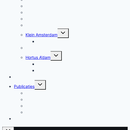
Genderwijs
Burgerschapsvorming
Agora Leiden
Radio Lef
Toggle
Klein Amsterdam
submenu
Klein Amsterdam
Verkiezingen_2021
Toggle
Hortus A’dam
submenu
Podplanten
Briljante Planten
AI & Pedagogiek
Toggle
Publicaties
submenu
Mens blijven tussen systemen
Nivoz – artikel
Radio
In de media
Over mij & Contact