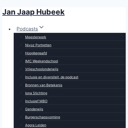
Jan Jaap Hubeek
Doorgaan
naar
inhoud
Podcasts
Meesterwerk
Nivoz Portretten
Hoogbegaafd
IMC Weekendschool
Vrijeschoolonderwijs
Inclusie en diversiteit, de podcast
Bronnen van Betekenis
Iona Stichting
Inclusief MBO
Genderwijs
Burgerschapsvorming
Agora Leiden