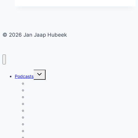
Leiden
Deel
1
© 2026 Jan Jaap Hubeek
Toggle
Podcasts
submenu
Meesterwerk
Nivoz Portretten
Hoogbegaafd
IMC Weekendschool
Vrijeschoolonderwijs
Inclusie en diversiteit, de podcast
Bronnen van Betekenis
Iona Stichting
Inclusief MBO