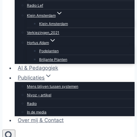
Radio Lef
Klein Amsterdam
Klein Amsterdam
Verkiezingen_2021
Hortus A’dam
Podplanten
Briljante Planten
AI & Pedagogiek
Publicaties
Mens blijven tussen systemen
Nivoz – artikel
Radio
In de media
Over mij & Contact